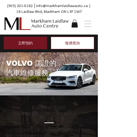
(905) 201-0182
│
info@markhamlaidlawauto.ca
|
18 Laidlaw Blvd, Markham ON L3P 1W7
立即預約
報價查詢
VOLVO 認證的
汽車維修服務
歡迎來到約克地區
VOLVO認證的汽車維修中心
VOLVO以製造安全可靠、設計精良的汽車而聞名。長期以
來也十分重視車輛的安全，